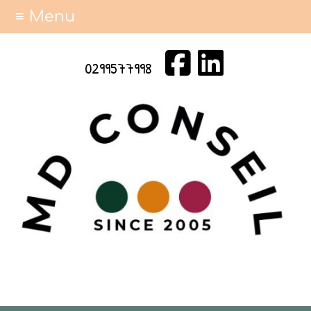
≡ Menu
0299577998
La formation professionnelle
sur-mesure & individualisée